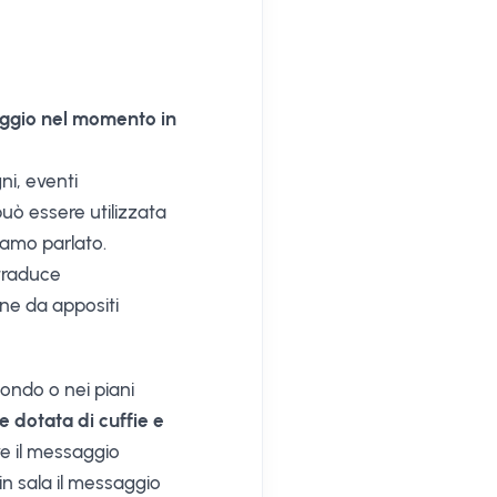
aggio nel momento in
i, eventi
può essere utilizzata
biamo parlato.
 traduce
one da appositi
fondo o nei piani
e dotata di cuffie e
eve il messaggio
in sala il messaggio