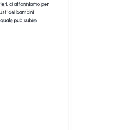
eri, ci affanniamo per
sti dei bambini
l quale può subire