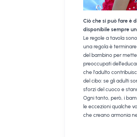
Ciò che si può fare è
disponibile sempre una
Le regole a tavola son
una regola è terminare c
del bambino per metterl
preoccupati dell’educa
che l’adulto contribui
del cibo: se gli adulti
sforzi del cuoco e sta
Ogni tanto, però, i ba
le eccezioni qualche v
che creano armonia nell