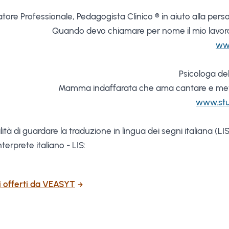
tore Professionale, Pedagogista Clinico ® in aiuto alla pers
Quando devo chiamare per nome il mio lavoro
www
Psicologa del
Mamma indaffarata che ama cantare e mette
www.stu
ità di guardare la traduzione in lingua dei segni italiana (LIS
terprete italiano - LIS:
zi offerti da VEASYT