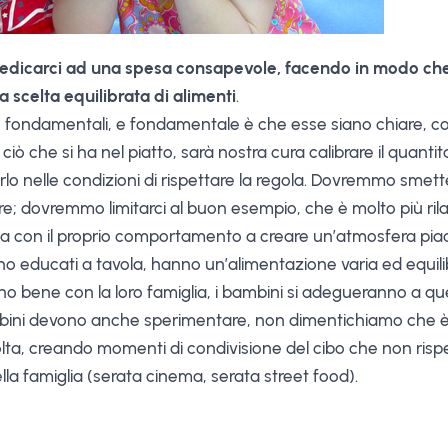
 dedicarci ad una spesa consapevole, facendo in modo che
 scelta equilibrata di alimenti
.
o fondamentali, e fondamentale è che esse siano chiare, co
iò che si ha nel piatto, sarà nostra cura calibrare il quantita
o nelle condizioni di rispettare la regola. Dovremmo smette
re; dovremmo limitarci al buon esempio, che è molto più ril
sca con il proprio comportamento a creare un’atmosfera piac
 sono educati a tavola, hanno un’alimentazione varia ed equil
nno bene con la loro famiglia, i bambini si adegueranno a
mbini devono anche sperimentare, non dimentichiamo che è
olta, creando momenti di condivisione del cibo che non risp
a famiglia (serata cinema, serata street food).