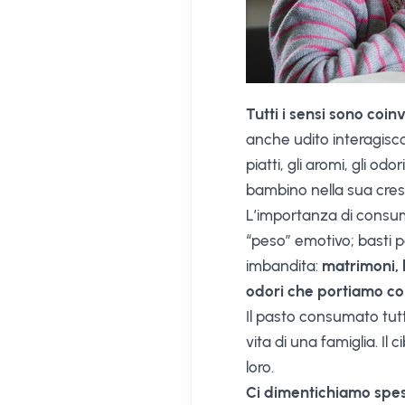
Tutti i sensi sono coin
anche udito interagisco
piatti, gli aromi, gli o
bambino nella sua cres
L’importanza di consuma
“peso” emotivo; basti p
imbandita:
matrimoni, b
odori che portiamo co
Il pasto consumato tutt
vita di una famiglia. Il
loro.
Ci dimentichiamo spess