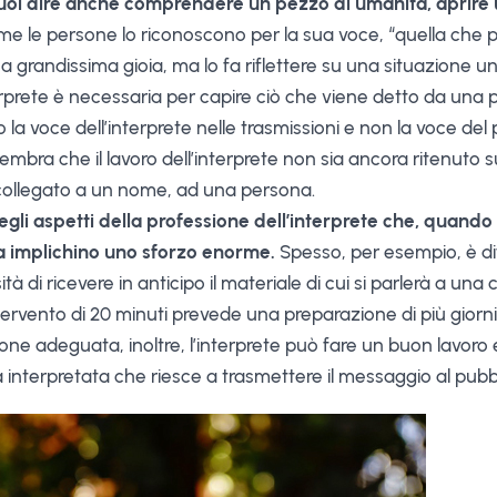
uol dire anche comprendere un pezzo di umanità, aprire un
 le persone lo riconoscono per la sua voce, “quella che pres
a grandissima gioia, ma lo fa riflettere su una situazione u
terprete è necessaria per capire ciò che viene detto da una
o la voce dell’interprete nelle trasmissioni e non la voce de
 sembra che il lavoro dell’interprete non sia ancora ritenuto
collegato a un nome, ad una persona.
 quegli aspetti della professione dell’interprete che, quand
a implichino uno sforzo enorme.
Spesso, per esempio, è diff
sità di ricevere in anticipo il materiale di cui si parlerà a un
rvento di 20 minuti prevede una preparazione di più giorni
ne adeguata, inoltre, l’interprete può fare un buon lavoro 
 interpretata che riesce a trasmettere il messaggio al pubbl