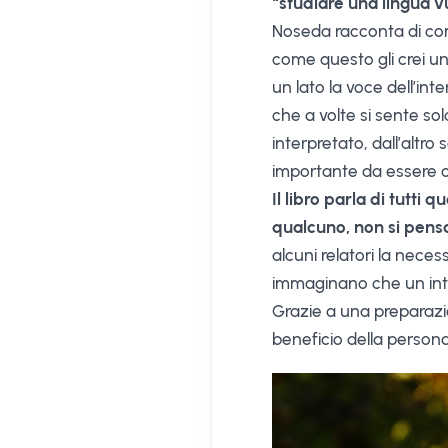
“studiare una lingua v
Noseda racconta di come
come questo gli crei un
un lato la voce dell’in
che a volte si sente sol
interpretato, dall’altro
importante da essere 
Il libro parla di tutti
qualcuno, non si pens
alcuni relatori la neces
immaginano che un inte
Grazie a una preparazio
beneficio della persona