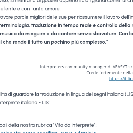
viso, si meritano di godere appieno solo i grandi come lui ch
cellente e con tanto amore.
vare parole migliori delle sue per riassumere il lavoro dell’i
terminologia, traduzione in tempo reale e controllo della 
musica da eseguire o da cantare senza sbavature. Con la 
il che rende il tutto un pochino più complesso.”
Interpreters community manager di VEASYT srl, 
Crede fortemente nella 
https://it.l
ità di guardare la traduzione in lingua dei segni italiana (LIS
terprete italiano - LIS:
icoli della nostra rubrica "Vita da interprete":