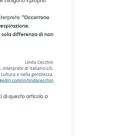
e svolgono il proprio
nterprete:
“Occorrono
respirazione,
sola differenza di non
Linda Cecchin
interprete di italiano-LIS.
cultura e nella gentilezza.
inkedin.com/in/lindacecchin
) di questo articolo a