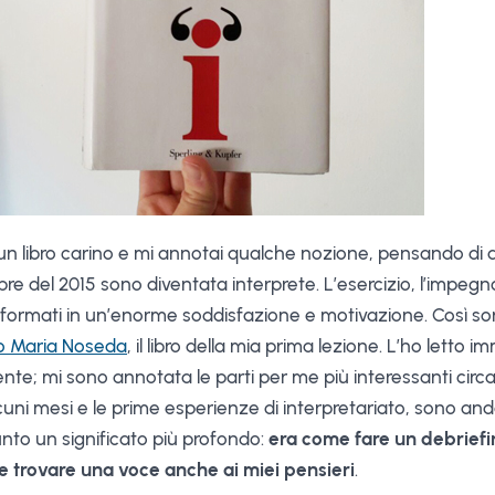
 un libro carino e mi annotai qualche nozione, pensando di
re del 2015 sono diventata interprete. L’esercizio, l’impegno e
asformati in un’enorme soddisfazione e motivazione. Così s
o Maria Noseda
, il libro della mia prima lezione. L’ho letto
nte; mi sono annotata le parti per me più interessanti circa
lcuni mesi e le prime esperienze di interpretariato, sono and
nto un significato più profondo:
era come fare un debriefi
e trovare una voce anche ai miei pensieri
.