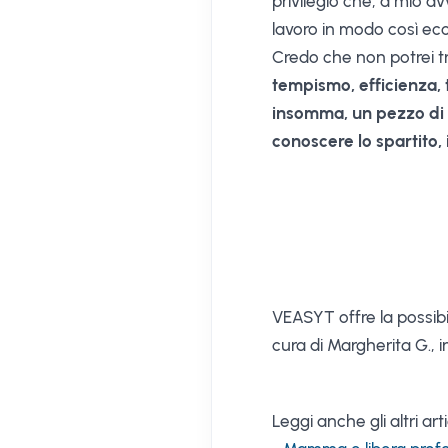
privilegio che, a mio av
lavoro in modo così ec
Credo che non potrei tro
tempismo, efficienza, 
insomma, un pezzo di 
conoscere lo spartito, 
VEASYT offre la possibil
cura di Margherita G., in
Leggi anche gli altri art