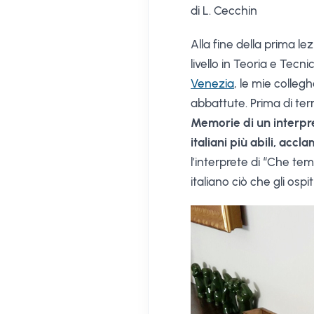
di L. Cecchin
Alla fine della prima le
livello in Teoria e Tecn
Venezia
, le mie colleg
abbattute. Prima di term
Memorie di un interpre
italiani più abili, accl
l’interprete di “Che te
italiano ciò che gli osp