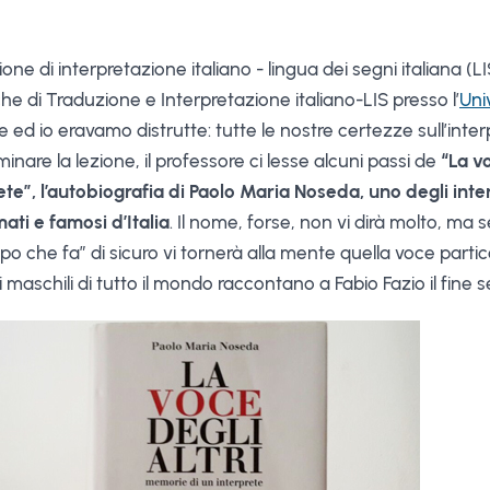
zione di interpretazione italiano - lingua dei segni italiana (L
iche di Traduzione e Interpretazione italiano-LIS presso l’
Uni
he ed io eravamo distrutte: tutte le nostre certezze sull’int
inare la lezione, il professore ci lesse alcuni passi de
“La vo
te”, l’autobiografia di Paolo Maria Noseda, uno degli inte
amati e famosi d’Italia
. Il nome, forse, non vi dirà molto, ma s
mpo che fa” di sicuro vi tornerà alla mente quella voce parti
iti maschili di tutto il mondo raccontano a Fabio Fazio il fine 