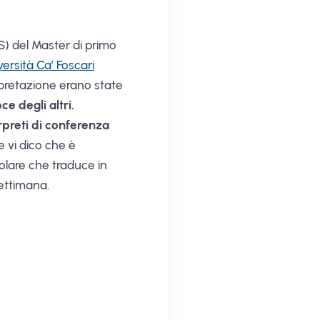
IS) del Master di primo
versità Ca’ Foscari
erpretazione erano state
ce degli altri.
rpreti di conferenza
e vi dico che è
colare che traduce in
settimana.