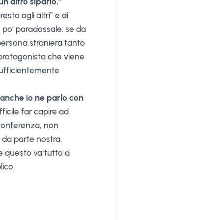
 altro sipario.”
to agli altri” e di
n po’ paradossale: se da
 persona straniera tanto
l protagonista che viene
 sufficientemente
o anche io ne parlo con
icile far capire ad
a conferenza, non
 da parte nostra.
e questo va tutto a
ico.