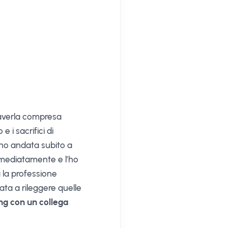
 averla compresa
 i sacrifici di
ono andata subito a
 immediatamente e l’ho
 la professione
ata a rileggere quelle
ng con un collega