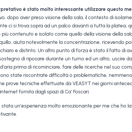
erpretativo è stato molto interessante utilizzare questo m
vo, dopo aver preso visione della sala, il contesto di isolam
nte ci si trova sopra ad un palco davanti a tutta la platea,
o più contenuto e isolato come quello della visione della sa
uillo, aiuta notevolmente la concentrazione, ricevendo poi l’
aro e distinto. Un altro punto di forza è stato il fatto di a
i sostegno di riposare durante un turno ed un altro, uscire d
aria prima di ricominciare, fare delle ricerche nel suo co
sono state riscontrate difficoltà o problematiche, nemmeno 
une prove tecniche effettuate da VEASYT nei giorni antecede
nternet fornita dagli spazi di Ca’ Foscari.
 è stata un’esperienza molto emozionante per me che ho la
tivante.